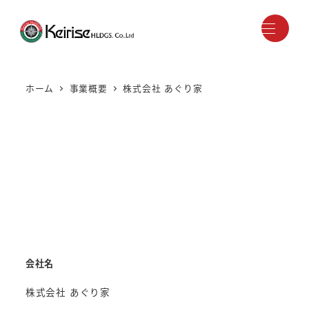
メ
イ
ン
コ
ン
ホーム
事業概要
株式会社 あぐり家
テ
ン
ツ
へ
移
動
会社名
株式会社 あぐり家